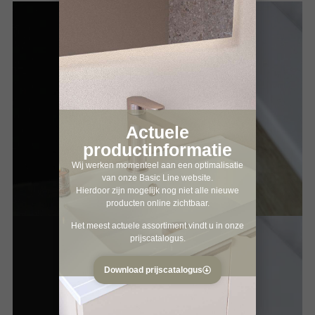
Actuele
productinformatie
Wij werken momenteel aan een optimalisatie
van onze Basic Line website.
Hierdoor zijn mogelijk nog niet alle nieuwe
producten online zichtbaar.
Het meest actuele assortiment vindt u in onze
prijscatalogus.
Download prijscatalogus