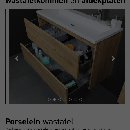
wastafelkommen
en
afdekplaten
Wastafel porselein
- Onderkast whisky Oak
Open lade
Porselein
wastafel
De basis voor porselein bestaat uit volledig in natuur