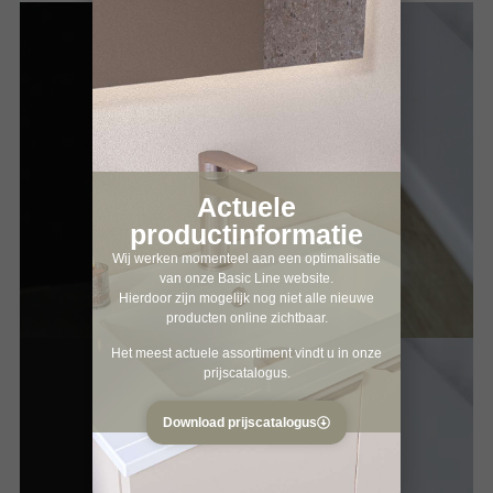
Actuele
productinformatie
Wij werken momenteel aan een optimalisatie
van onze Basic Line website.
Hierdoor zijn mogelijk nog niet alle nieuwe
producten online zichtbaar.
Het meest actuele assortiment vindt u in onze
prijscatalogus.
Download prijscatalogus