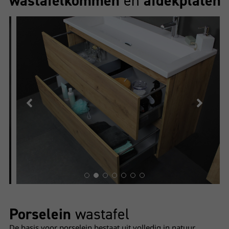
wastafelkommen
en
afdekplaten
Wastafel porselein
- Onderkast whisky Oak
Open lade
Porselein
wastafel
De basis voor porselein bestaat uit volledig in natuur