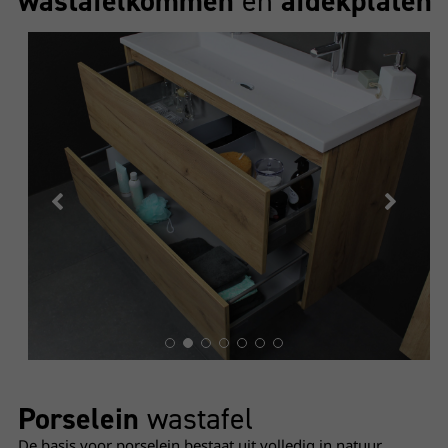
wastafelkommen
en
afdekplaten
Wastafel porselein
- Onderkast whisky Oak
Open lade
Porselein
wastafel
De basis voor porselein bestaat uit volledig in natuur