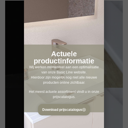
Actuele
productinformatie
Wij werken momenteel aan een optimalisatie
van onze Basic Line website.
Hierdoor zijn mogelijk nog niet alle nieuwe
producten online zichtbaar.
Het meest actuele assortiment vindt u in onze
prijscatalogus.
Download prijscatalogus