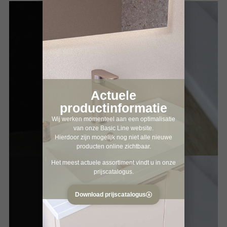
Actuele
productinformatie
Wij werken momenteel aan een optimalisatie
van onze Basic Line website.
Hierdoor zijn mogelijk nog niet alle nieuwe
producten online zichtbaar.
Het meest actuele assortiment vindt u in onze
prijscatalogus.
Download prijscatalogus