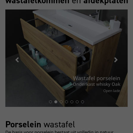
wastafelkommen
en
afdekplaten
Wastafel porselein
- Onderkast whisky Oak
Open lade
Porselein
wastafel
De basis voor porselein bestaat uit volledig in natuur