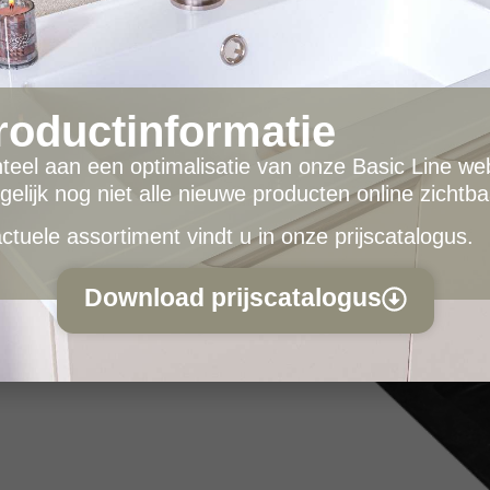
Kenmerken;
Strakke vormgeving;
Duurzaam materiaal die zi
en baden;
roductinformatie
Zeer hygiënisch, bacterië
Met 0-1-2 kraangaten verkr
eel aan een optimalisatie van onze Basic Line web
gelijk nog niet alle nieuwe producten online zichtba
tuele assortiment vindt u in onze prijscatalogus.
Download prijscatalogus
eur en structuur afwijken van
k niet ongevoelig voor krassen.