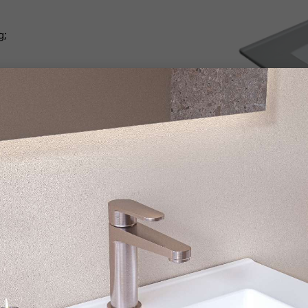
g;
Acryl
wastafel
Acryl is een kunststof. Het is een 
zeer goed bestand tegen zonlicht
weerbestendig en hygiënisch. B
acryl.