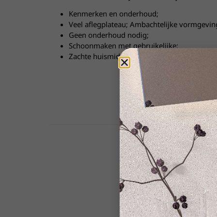
Kenmerken en onderhoud;
Veel aflegplateau; Ambachtelijke vormgevin
Geen onderhoud nodig;
Schoonmaken met gebruikelijke;
Zachte huismiddelen.