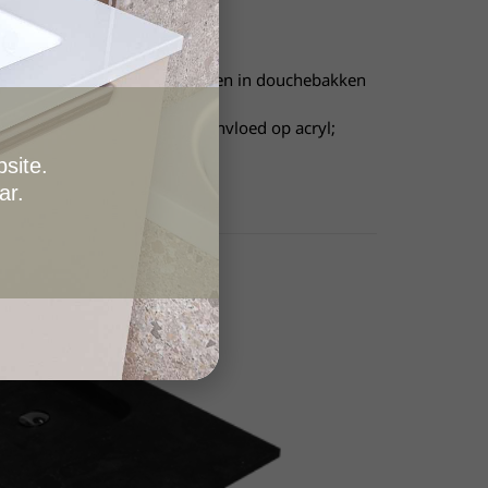
ch door de jaren heeft bewezen in douchebakken
n en schimmels hebben geen invloed op acryl;
ijgbaar.
site.
ar.