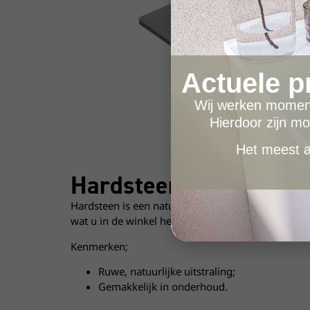
Actuele p
Wij werken moment
Hierdoor zijn mo
Het meest ac
Hardsteen
wastafel
Hardsteen is een natuurproduct en kan dus qua kl
wat u in de winkel hebt gezien. Natuursteen is oo
Kenmerken;
Ruwe, natuurlijke uitstraling;
Gemakkelijk in onderhoud.