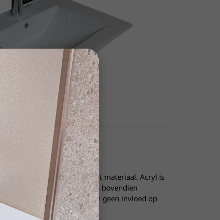
erg sterk en tegelijkertijd licht materiaal. Acryl is
 en zal niet verkleuren. Het is bovendien
acteriën en schimmels hebben geen invloed op